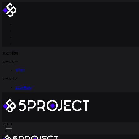
コ
ナ
ン
ビ
テ
ゲ
ン
ー
ツ
シ
へ
ョ
ス
ン
キ
に
ッ
移
プ
動
最近の投稿
カテゴリー
NEWS
アーカイブ
2024年5月
MENU