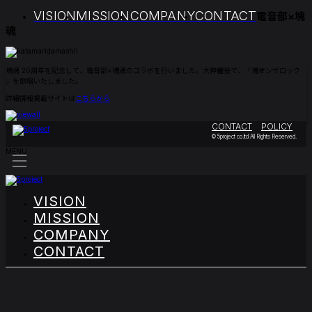
VISION
MISSION
COMPANY
CONTACT
コ
ナ
電音部×塊
ン
ビ
魂
テ
ゲ
ン
ー
ツ
シ
へ
ョ
塊魂 20周年を記念して、電音部×塊魂のコラボを行いました。大神纏役で、「塊オンザロック
ス
ン
」を歌唱いたしました。
キ
に
ッ
移
詳細情報掲載サイトは
こちらから
プ
動
CONTACT
POLICY
© 5project co.ltd All Rights Reserved.
MENU
VISION
MISSION
COMPANY
CONTACT