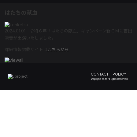
コ
ナ
ン
ビ
はたちの献血
テ
ゲ
ン
ー
ツ
シ
2024.01.01 令和６年「はたちの献血」キャンペーン新ＣＭに吉田
へ
ョ
凜音が出演いたしました。
ス
ン
キ
に
詳細情報掲載サイトは
こちらから
ッ
移
プ
動
CONTACT
POLICY
© 5project co.ltd All Rights Reserved.