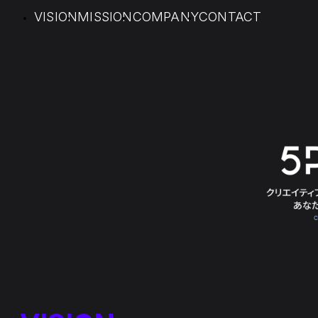
VISION
MISSION
COMPANY
CONTACT
コ
ナ
ン
ビ
テ
ゲ
ン
ー
ツ
シ
へ
ョ
ス
ン
キ
に
ッ
移
プ
動