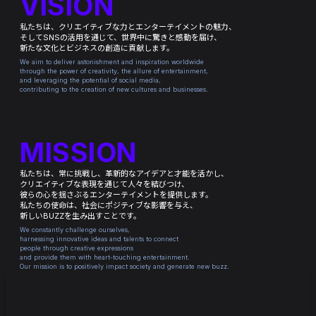
VISION
私たちは、クリエイティブな力とエンターテイメントの魅力、
そしてSNSの活用を通じて、世界中に驚きと感動を届け、
新たな文化とビジネスの創造に貢献します。
We aim to deliver astonishment and inspiration worldwide
through the power of creativity, the allure of entertainment,
and leveraging the potential of social media,
contributing to the creation of new cultures and businesses.
MISSION
私たちは、常に挑戦し、革新的なアイデアと才能を活かし、
クリエイティブな表現を通じて人々を結びつけ、
彼らの心を揺さぶるエンターテイメントを提供します。
私たちの使命は、社会にポジティブな影響を与え、
新しいBUZZを生み出すことです。
We constantly challenge ourselves,
harnessing innovative ideas and talents to connect
people through creative expressions
and provide them with heart-touching entertainment.
Our mission is to positively impact society and generate new buzz.